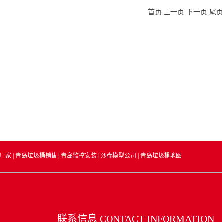
首页
上一页
下一页
尾
厂家
|
青岛垃圾桶销售
|
青岛监控安装
|
沙盘模型公司
|
青岛垃圾桶地图
联系信息
CONTACT INFORMATION