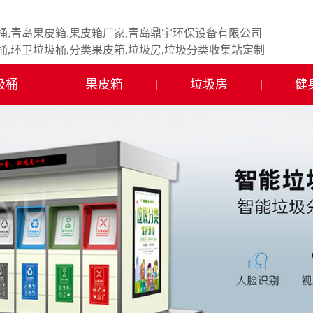
桶,青岛果皮箱,果皮箱厂家,青岛鼎宇环保设备有限公司
桶,环卫垃圾桶,分类果皮箱,垃圾房,垃圾分类收集站定制
圾桶
果皮箱
垃圾房
健