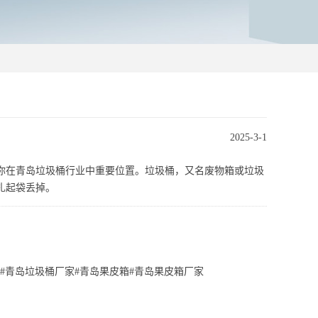
2025-3-1
你在青岛垃圾桶行业中重要位置。垃圾桶，又名废物箱或垃圾
扎起袋丢掉。
#
青岛垃圾桶厂家
#
青岛果皮箱
#
青岛果皮箱厂家