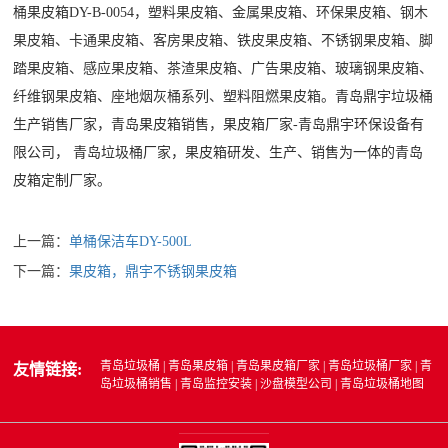
桶果皮箱DY-B-0054，
塑料果皮箱、金属果皮箱、环保果皮箱、钢木
果皮箱、卡通果皮箱、客房果皮箱、铁皮果皮箱、不锈钢果皮箱、脚
踏果皮箱、感应果皮箱、茶渣果皮箱、广告果皮箱、玻璃钢果皮箱、
纤维钢果皮箱、座地烟灰桶系列、塑料阻燃果皮箱。
青岛鼎宇垃圾桶
生产销售厂家，青岛果皮箱销售，果皮箱厂家-青岛鼎宇环保设备有
限公司，
青岛
垃圾桶厂家
，果皮箱研发、生产、销售为一体的青岛
皮箱定制厂家。
上一篇：
单桶保洁车DY-500L
下一篇：
果皮箱，鼎宇不锈钢果皮箱
青岛垃圾桶
|
青岛果皮箱
|
青岛果皮箱厂家
|
青岛垃圾桶厂家
|
青
友情链接:
岛垃圾桶销售
|
青岛监控安装
|
沙盘模型公司
|
青岛垃圾桶地图