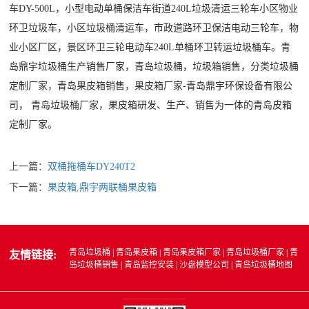
车DY-500L，小型电动单桶保洁车街道240L垃圾清运三轮车小区物业
环卫垃圾车，小区垃圾桶清运车，市政道路环卫保洁电动三轮车，物
业小区厂区，景区环卫三轮电动车240L单桶环卫转运垃圾桶车
。
青
岛鼎宇垃圾桶生产销售厂家，青岛垃圾桶，垃圾箱销售，分类垃圾桶
定制厂家，青岛果皮箱销售，果皮箱厂家-青岛鼎宇环保设备有限公
司，
青岛
垃圾桶厂家
，果皮箱研发、生产、销售为一体的青岛皮箱
定制厂家。
上一篇：
双桶拖桶车DY240T2
下一篇：
果皮箱,鼎宇两联桶果皮箱
青岛垃圾桶
|
青岛果皮箱
|
青岛果皮箱厂家
|
青岛垃圾桶厂家
|
青
友情链接:
岛垃圾桶销售
|
青岛监控安装
|
沙盘模型公司
|
青岛垃圾桶地图