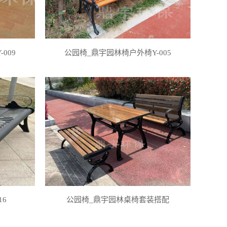
009
公园椅_鼎宇园林椅户外椅Y-005
16
公园椅_鼎宇园林桌椅套装搭配