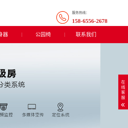
服务热线：
158-6556-2678
身器
公园椅
联系我们
在
线
客
服