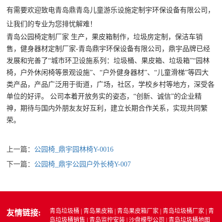
有需要欢迎致电青岛鼎青岛儿童游乐设施定制宇环保设备有限公司，
让我们的专业为您排忧解难！
青岛公园椅定制厂家
生产，果皮箱制作，垃圾房定制，保洁车销
售，健身器材定制厂家-青岛鼎宇环保设备有限公司，鼎宇品牌已经
发展和完善了“城市环卫设施系列：垃圾桶、果皮箱、垃圾箱”“园林
椅，户外休闲椅等景观设施”、“户外健身器材”、“儿童滑梯”等四大
类产品，产品广泛用于街道，广场，社区，学校乡村等地方，深受各
单位的好评。 公司本着开放务实的姿态，“创新、诚信”的企业精
神，期待与国内外朋友友好互利，建立长期合作关系，实现共同繁
荣。
上一篇：
公园椅_鼎宇园林椅Y-0016
下一篇：
公园椅_鼎宇公园户外长椅Y-007
青岛垃圾桶
|
青岛果皮箱
|
青岛果皮箱厂家
|
青岛垃圾桶厂家
|
青
友情链接:
岛垃圾桶销售
|
青岛监控安装
|
沙盘模型公司
|
青岛垃圾桶地图