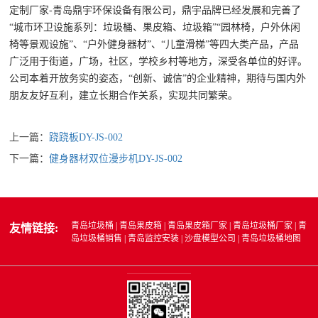
定制厂家-青岛鼎宇环保设备有限公司，鼎宇品牌已经发展和完善了
“城市环卫设施系列：垃圾桶、果皮箱、垃圾箱”“园林椅，户外休闲
椅等景观设施”、“户外健身器材”、“儿童滑梯”等四大类产品，产品
广泛用于街道，广场，社区，学校乡村等地方，深受各单位的好评。
公司本着开放务实的姿态，“创新、诚信”的企业精神，期待与国内外
朋友友好互利，建立长期合作关系，实现共同繁荣。
上一篇：
跷跷板DY-JS-002
下一篇：
健身器材双位漫步机DY-JS-002
青岛垃圾桶
|
青岛果皮箱
|
青岛果皮箱厂家
|
青岛垃圾桶厂家
|
青
友情链接:
岛垃圾桶销售
|
青岛监控安装
|
沙盘模型公司
|
青岛垃圾桶地图