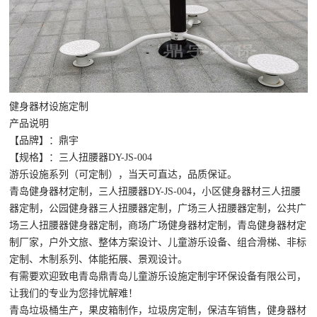
健身器材设施定制
产品说明
【品牌】：鼎宇
【规格】：三人扭腰器DY-JS-004
游乐设施系列（可定制），当天可直达，品质保证。
青岛健身器材定制，三人扭腰器DY-JS-004，小区健身器材
三人扭腰
器
定制，公园健身器
三人扭腰器
定制，广场
三人扭腰器
定制，公共广
场
三人扭腰器
健身器定制，商场广场健身器材定制，青岛健身器材定
制厂家，户外文旅、整体方案设计、儿童游乐设备、组合滑梯、非标
定制、木制系列、体能拓展、景观设计。
有需要欢迎致电青岛鼎青岛儿童游乐设施定制宇环保设备有限公司，
让我们的专业为您排忧解难！
青岛垃圾桶
生产，果皮箱制作，垃圾房定制，保洁车销售，健身器材