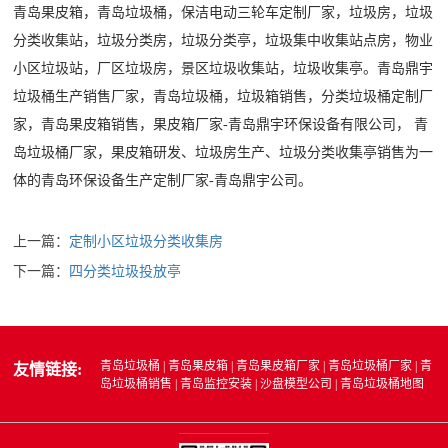
青岛果皮箱
，青岛垃圾桶，保洁电动三轮车定制厂家，垃圾房，垃圾
分类收集站，垃圾分类房，垃圾分类亭，垃圾集中收集站点房，物业
小区垃圾站，厂区垃圾房，景区垃圾收集站，垃圾收集亭
。
青岛鼎宇
垃圾桶生产销售厂家，青岛垃圾桶，垃圾箱销售，分类垃圾桶定制厂
家，青岛果皮箱销售，果皮箱厂家-青岛鼎宇环保设备有限公司，
青
岛
垃圾桶厂家
，果皮箱研发、垃圾房生产、垃圾分类收集亭销售为一
体的青岛环保设备生产定制厂家-青岛鼎宇公司。
上一篇：
定制小区垃圾分类收集房
下一篇：
四分类垃圾投放亭
青岛垃圾桶
|
青岛果皮箱
|
青岛果皮箱厂家
|
青岛垃圾桶厂家
|
青
友情链接:
岛垃圾桶销售
|
青岛监控安装
|
沙盘模型公司
|
青岛垃圾桶地图