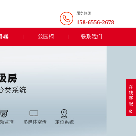
服务热线：
158-6556-2678
身器
公园椅
联系我们
在
线
客
服